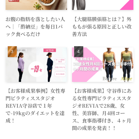
お腹の脂肪を落としたい人
【大腿筋膜張筋とは？】外
へ｜「酢納豆」を毎日1パ
ももが張る原因と正しい改
ック食べるだけ
善方法
【お客様成果事例】女性専
【お客様成果】守谷市にあ
門ピラティススタジオ
る女性専門ピラティススタ
REVIA守谷店で１年
ジオREVIAで28歳、女
で-19kgのダイエットを達
性、美容師、月4回コー
成！
ス、食事指導付き、４ヶ月
間の成果を発表！！